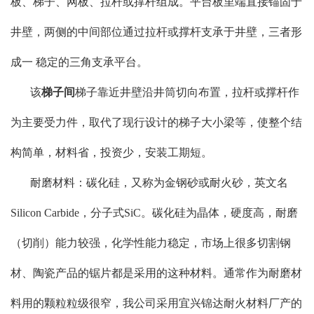
板、梯子、网板、拉杆或撑杆组成。平台板里端直接锚固于
井壁，两侧的中间部位通过拉杆或撑杆支承于井壁，三者形
成一 稳定的三角支承平台。
该
梯子间
梯子靠近井壁沿井筒切向布置，拉杆或撑杆作
为主要受力件，取代了现行设计的梯子大小梁等，使整个结
构简单，材料省，投资少，安装工期短。
耐磨材料：碳化硅，又称为金钢砂或耐火砂，英文名
Silicon Carbide，分子式SiC。碳化硅为晶体，硬度高，耐磨
（切削）能力较强，化学性能力稳定，市场上很多切割钢
材、陶瓷产品的锯片都是采用的这种材料。通常作为耐磨材
料用的颗粒粒级很窄，我公司采用宜兴锦达耐火材料厂产的