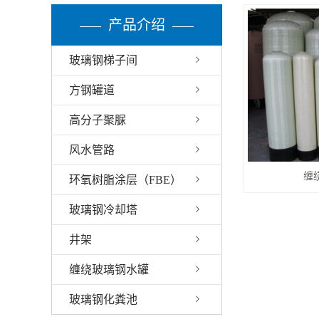
产品介绍
玻璃钢梯子间
方钢罐道
高分子聚脲
风水管路
缠
环氧树脂涂层（FBE）
玻璃钢冷却塔
井架
缠绕玻璃钢水罐
玻璃钢化粪池