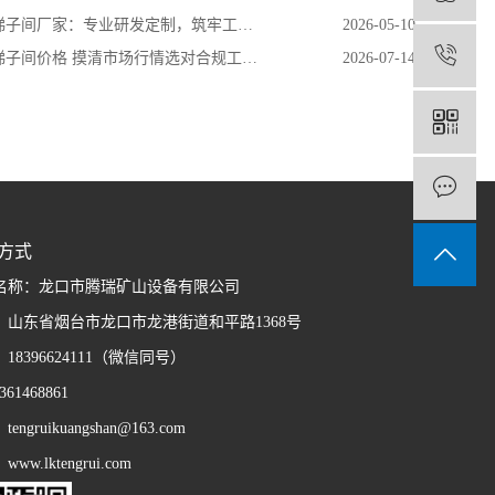
间厂家：专业研发定制，筑牢工业安全通行防线
2026-05-10
1
子间价格 摸清市场行情选对合规工矿设备
2026-07-14
方式
名称：龙口市腾瑞矿山设备有限公司
：山东省烟台市龙口市龙港街道和平路1368号
：18396624111（微信同号）
61468861
engruikuangshan@163.com
ww.lktengrui.com