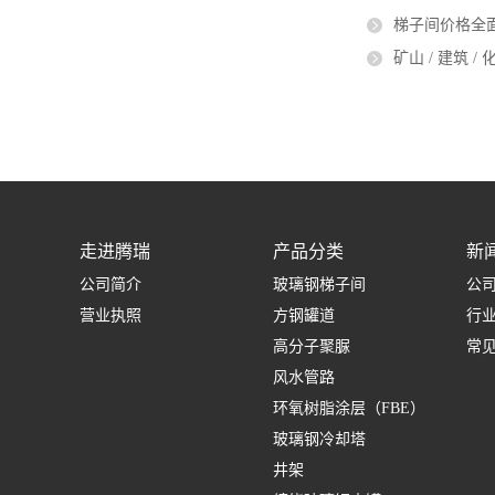
梯子间价格全面
矿山 / 建筑 / 
走进腾瑞
产品分类
新
公司简介
玻璃钢梯子间
公
营业执照
方钢罐道
行
高分子聚脲
常
风水管路
环氧树脂涂层（FBE）
玻璃钢冷却塔
井架