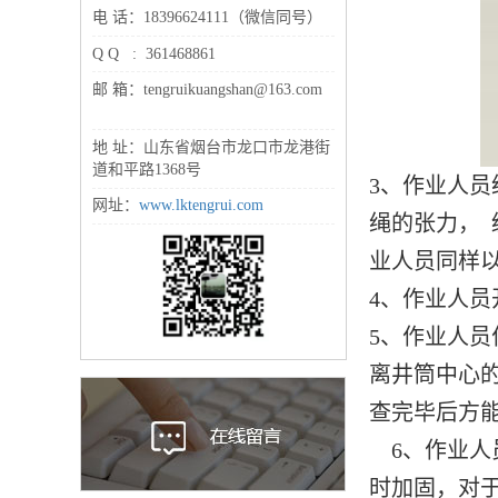
电 话：18396624111（微信同号）
Q Q : 361468861
邮 箱：tengruikuangshan@163.com
地 址：山东省烟台市龙口市龙港街
道和平路1368号
3、作业人
网址：
www.lktengrui.com
绳的张力，
业人员同样
4、作业人
5、作业人
离井筒中心的
查完毕后方
6、作业人
时加固，对