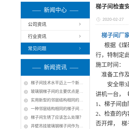
梯子间检查
新闻中心
2020-02-27
公司资讯
梯子间厂
行业资讯
根据《煤矿
常见问题
行，特制定
施工时间：
新闻资讯
准备工作
梯子间技术水平迈上一个新的台阶
安全带3副、
玻璃钢梯子间的主要优点是什么？
讲机一台，
实用新型的邻层结构相同的梯子间结构的实施方式
1、梯子间由
一种邻层结构相同的梯子间的产品特征
2、检查的内
梯子间生锈了应该怎么处理？
否开焊， 梯
井壁吊挂玻璃钢梯子间作为矿山立井中的安全通道组成部分