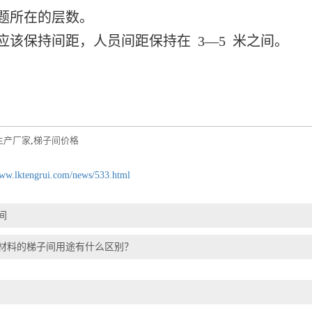
题所在的层数。
应该保持间距，人员间距保持在 3—5 米之间。
生产厂家
,
梯子间价格
www.lktengrui.com/news/533.html
间
材料的梯子间用途有什么区别？