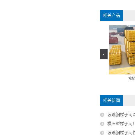
相关产品
‹
拉挤玻璃钢梯子间
玻璃钢梯子间
拉
相关新闻
玻璃钢梯子间防腐
模压型梯子间厂家：工
玻璃钢梯子间性能