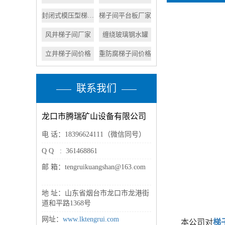
封闭式模压型梯子间
梯子间平台板厂家
风井梯子间厂家
缠绕玻璃钢水罐
立井梯子间价格
重防腐梯子间价格
联系我们
龙口市腾瑞矿山设备有限公司
电 话：18396624111（微信同号）
Q Q : 361468861
邮 箱：tengruikuangshan@163.com
地 址：山东省烟台市龙口市龙港街
道和平路1368号
网址：
www.lktengrui.com
本公司对
梯