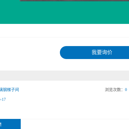
我要询价
璃钢梯子间
浏览次数：
0
0-17
述