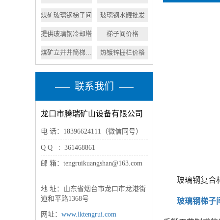
煤矿玻璃钢梯子间
玻璃钢水罐批发
提供玻璃钢冷却塔
梯子间价格
煤矿立井井筒梯子间
热镀锌栅栏价格
联系我们
龙口市腾瑞矿山设备有限公司
电 话：18396624111（微信同号）
Q Q : 361468861
邮 箱：tengruikuangshan@163.com
玻璃钢复合
地 址：山东省烟台市龙口市龙港街
道和平路1368号
玻璃钢梯子
网址：
www.lktengrui.com