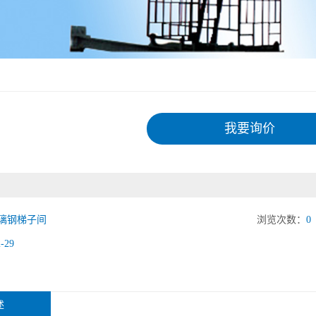
我要询价
璃钢梯子间
浏览次数：
0
2-29
述