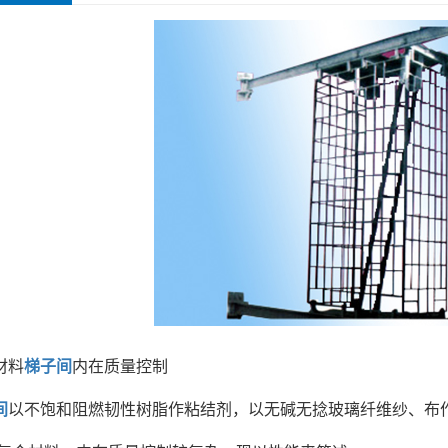
材料
梯子间
内在质量控制
间
以不饱和阻燃韧性树脂作粘结剂，以无碱无捻玻璃纤维纱、布