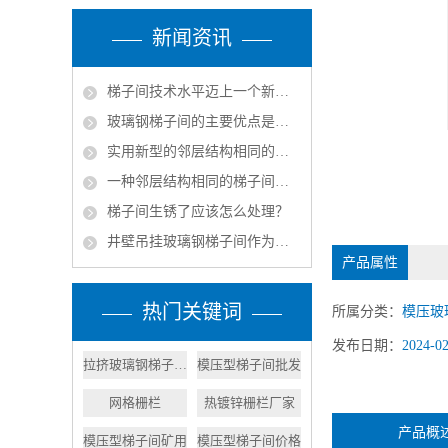
新闻资讯
梯子间技术水平迈上一个新的台阶
玻璃钢梯子间的主要优点是什么？
实用新型的邻层结构相同的梯子间结构的实施方式
一种邻层结构相同的梯子间的产品特征
梯子间生锈了应该怎么处理？
井壁吊挂玻璃钢梯子间作为矿山立井中的安全通道组成部分
产品属性
热门关键词
所属分类：
模压玻
发布日期：
2024-0
拉挤玻璃钢梯子厂家
模压型梯子间批发
网格栅栏
热镀锌栅栏厂家
产品概
模压型梯子间矿用
模压型梯子间价格