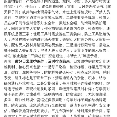
的重物通行；严禁在梯子间内追逐、嬉闹、停留，多人通行时需保
持间距（不小于2m），避免拥挤碰撞；雷雨、大风等恶劣天气（露
天梯子间）或井筒内出现异常气体、水位上涨等情况时，严禁人员
通行，立即封闭通道并设置警示标志。二是作业安全规范，检修人
员在梯子间作业时需系好安全带，佩戴安全帽、防滑鞋等防护用
品，同时设置专人监护；作业前需清理通道内杂物，检查照明、通
讯系统是否正常；使用工具时需放置在工具袋内，防止工具坠落伤
人；严禁在梯子间内进行动火作业，确需动火时需办理动火审批手
续，配备灭火器材并清理周边易燃物。三是通行权限管理，需建立
梯子间出入登记制度，严禁无关人员进入；设置明显的警示标志，
标注“禁止抛物”“严禁超载”“应急通道，非请勿入”等提示语。
再者，
做好日常维护保养，及时排查隐患
。日常维护需建立定期巡
检机制，核心要点包括：一是每日巡检，检查梯蹬、梯梁是否有变
形、裂纹、腐蚀等损坏，防护栏杆是否松动；检查应急照明、呼叫
系统、逃生标志是否正常工作；清理通道内的杂物、积水、结冰，
确保通行环境整洁。二是定期保养，每月对梯子连接处的螺栓、焊
缝进行检查，发现松动及时紧固，焊缝开裂需及时补焊；每季度对
梯子表面进行防腐处理（涂刷防锈漆、防腐涂层），尤其在潮湿、
多尘、腐蚀性环境中需缩短保养周期；每年对梯子间的结构稳定
性、防火设施、应急系统进行全面检测，邀请专业机构进行安全评
估，确保设施符合使用要求。三是专项维护，针对露天梯子间，需
在雨雪天气后及时清理积雪、积冰，防止人员滑倒；矿山梯子间需