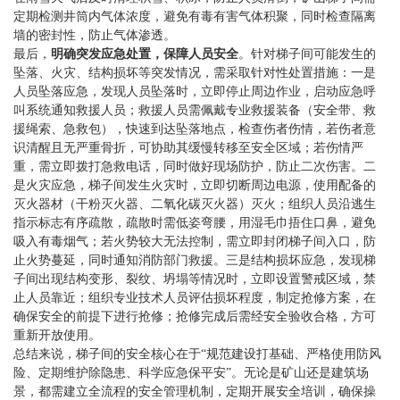
定期检测井筒内气体浓度，避免有毒有害气体积聚，同时检查隔离
墙的密封性，防止气体渗透。
最后，
明确突发应急处置，保障人员安全
。针对梯子间可能发生的
坠落、火灾、结构损坏等突发情况，需采取针对性处置措施：一是
人员坠落应急，发现人员坠落时，立即停止周边作业，启动应急呼
叫系统通知救援人员；救援人员需佩戴专业救援装备（安全带、救
援绳索、急救包），快速到达坠落地点，检查伤者伤情，若伤者意
识清醒且无严重骨折，可协助其缓慢转移至安全区域；若伤情严
重，需立即拨打急救电话，同时做好现场防护，防止二次伤害。二
是火灾应急，梯子间发生火灾时，立即切断周边电源，使用配备的
灭火器材（干粉灭火器、二氧化碳灭火器）灭火；组织人员沿逃生
指示标志有序疏散，疏散时需低姿弯腰，用湿毛巾捂住口鼻，避免
吸入有毒烟气；若火势较大无法控制，需立即封闭梯子间入口，防
止火势蔓延，同时通知消防部门救援。三是结构损坏应急，发现梯
子间出现结构变形、裂纹、坍塌等情况时，立即设置警戒区域，禁
止人员靠近；组织专业技术人员评估损坏程度，制定抢修方案，在
确保安全的前提下进行抢修；抢修完成后需经安全验收合格，方可
重新开放使用。
总结来说，梯子间的安全核心在于“规范建设打基础、严格使用防风
险、定期维护除隐患、科学应急保平安”。无论是矿山还是建筑场
景，都需建立全流程的安全管理机制，定期开展安全培训，确保操