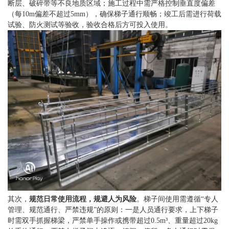
断层、破碎带等不良地质区域；施工过程中需严格控制垂直度偏差
（每10m偏差不超过5mm），确保梯子通行顺畅；竣工后需进行荷载
试验、防火测试等验收，验收合格后方可投入使用。
其次，
规范日常使用流程，规避人为风险
。梯子间使用需遵循“专人
管理、规范通行、严禁违规”的原则：一是人员通行要求，上下梯子
时需双手抓握梯梁，严禁单手操作或携带超过0.5m³、重量超过20kg