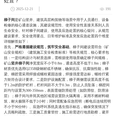
处置？
2025-12-21
191
梯子间
是矿山竖井、建筑高层构筑物等场景中用于人员通行、设备
检修的核心通道设施，其建设规范性、使用安全性直接关系到人员
生命安全。针对梯子间建设、使用及应急处置的核心疑问，从规范
建设要求、安全使用要点、日常维护标准及突发应急处置四个维度
详细解答如下：
首先，
严格遵循建设规范，筑牢安全基础
。梯子间建设需符合《矿
山安全规程》《建筑施工安全检查标准》等相关规范，核心要求包
括：一是结构设计与材质选择，需根据使用场景确定梯子间规格，
矿山
竖井梯子间
净宽度应不小于0.8m，通道高度不低于1.8m；梯子
材质优先选用Q235B级钢材或不锈钢，确保抗压、抗腐蚀性能，梯
梁、梯蹬需采用焊接或螺栓紧固连接，焊接强度需达标，螺栓拧紧
力矩符合设计要求。二是防护设施配置，梯子两侧需设置高度不低
于1.2m的防护栏杆，栏杆间距不大于0.3m，防止人员坠落；梯蹬间
距均匀设置为300-350mm，表面需做防滑处理（如防滑纹、防滑涂
层）；梯子间与井筒其他区域需设置防火隔离墙，采用不燃材料砌
筑，耐火极限不低于2小时；同时需配备应急照明（断电后连续照明
不小于90分钟）、应急呼叫系统及逃生指示标志，确保突发情况下
人员顺利疏散。三是施工质量管控，施工前需进行地质勘察，避开