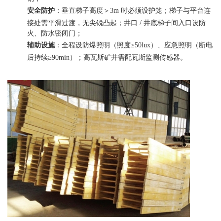
安全防护
：垂直梯子高度＞3m 时必须设护笼；梯子与平台连
接处需平滑过渡，无尖锐凸起；井口 / 井底梯子间入口设防
火、防水密闭门；
辅助设施
：全程设防爆照明（照度≥50lux）、应急照明（断电
后持续≥90min）；高瓦斯矿井需配瓦斯监测传感器。