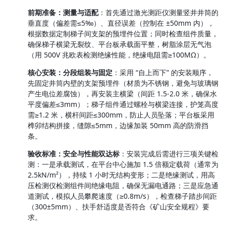
前期准备：测量与适配
：首先通过激光测距仪测量竖井井筒的
垂直度（偏差需≤5‰）、直径误差（控制在 ±50mm 内），
根据数据定制梯子间支架的预埋件位置；同时检查组件质量，
确保梯子横梁无裂纹、平台板承载面平整，树脂涂层无气泡
（用 500V 兆欧表检测绝缘性能，绝缘电阻需≥100MΩ）。
核心安装：分段组装与固定
：采用 “自上而下” 的安装顺序，
先固定井筒内壁的支架预埋件（材质为不锈钢，避免与玻璃钢
产生电位差腐蚀），再安装主横梁（间距 1.5-2.0 米，确保水
平度偏差≤3mm）；梯子组件通过螺栓与横梁连接，护笼高度
需≥1.2 米，横杆间距≤300mm，防止人员坠落；平台板采用
榫卯结构拼接，缝隙≤5mm，边缘加装 50mm 高的防滑挡
条。
验收标准：安全与性能双达标
：安装完成后需进行三项关键检
测：一是承载测试，在平台中心施加 1.5 倍额定载荷（通常为 
2.5kN/m²），持续 1 小时无结构变形；二是绝缘测试，用高
压检测仪检测组件间绝缘电阻，确保无漏电通路；三是应急通
道测试，模拟人员攀爬速度（≥0.8m/s），检查梯子踏步间距
（300±5mm）、扶手舒适度是否符合《矿山安全规程》要
求。