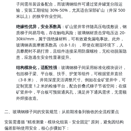
子间需吊装设备配合，而玻璃钢组件可通过竖井罐笼分段运
输，安装工期缩短 30%-50%，尤其适合深部矿山（井深 500 
米以上）的狭窄作业空间。
绝缘性优异，安全系数高
：矿山竖井常伴随高压电缆敷设，钢
质梯子间易导电，存在触电风险；玻璃钢材质击穿电压达 20-
30kV/mm，属于强绝缘材料，可有效避免漏电事故。此外，
玻璃钢表面摩擦系数高（0.8-1.0），即使在潮湿环境下，人
员攀爬时不易打滑，且组件连接采用防腐螺栓，无松动脱落隐
患，应急逃生安全性显著提升。
结构模块化，适配性强
：玻璃钢梯子间采用标准化模块设计，
包括梯子梁、平台板、扶手、护笼等组件，可根据竖井直径
（3-8 米）、井筒深度灵活调整尺寸。例如在金矿竖井中，可
定制宽度 1.2 米的检修平台，配合折叠式梯子节省空间；在煤
矿竖井中，平台板可预留通风孔，满足井下通风需求，无需额
外焊接改造。
二、玻璃钢梯子间的安装规范：从前期准备到验收的全流程要点
安装需遵循 “精准测量 - 模块化组装 - 安全固定” 原则，避免因结构
偏差影响使用安全，核心步骤如下：