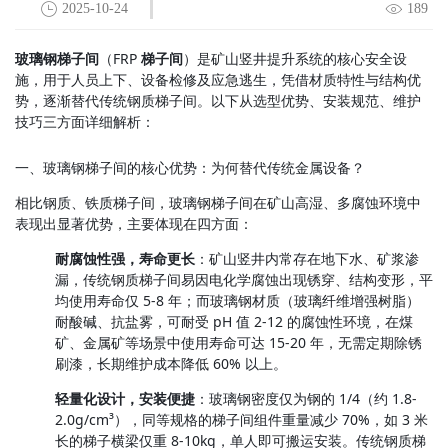
2025-10-24
189
玻璃钢梯子间
（FRP 
梯子间
）是矿山竖井提升系统的核心安全设
施，用于人员上下、设备检修及应急逃生，凭借材质特性与结构优
势，逐渐替代传统钢质梯子间。以下从选型优势、安装规范、维护
技巧三方面详细解析：
一、玻璃钢梯子间的核心优势：为何替代传统金属设备？
相比钢质、铁质梯子间，玻璃钢梯子间在矿山高湿、多腐蚀环境中
表现出显著优势，主要体现在四方面：
耐腐蚀性强，寿命更长
：矿山竖井内常存在地下水、矿浆渗
漏，传统钢质梯子间易因电化学腐蚀出现锈穿、结构变形，平
均使用寿命仅 5-8 年；而玻璃钢材质（玻璃纤维增强树脂）
耐酸碱、抗盐雾，可耐受 pH 值 2-12 的腐蚀性环境，在煤
矿、金属矿等场景中使用寿命可达 15-20 年，无需定期除锈
刷漆，长期维护成本降低 60% 以上。
轻量化设计，安装便捷
：玻璃钢密度仅为钢的 1/4（约 1.8-
2.0g/cm³），同等规格的梯子间组件重量减少 70%，如 3 米
长的梯子横梁仅重 8-10kg，单人即可搬运安装。传统钢质梯