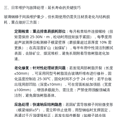
三、日常维护与故障处理：延长寿命的关键技巧
玻璃钢梯子间虽维护量少，但长期使用仍需关注材质老化与结构损
耗，重点做好三方面：
定期检查：重点排查易损耗部位
：每月检查组件连接螺栓（扭
矩需保持 25-30N・m，松动时用扭矩扳手紧固），每季度用
超声波测厚仪检测梯子横梁壁厚（磨损量超过原厚度 10% 需
更换）；在高湿度矿山（如煤矿），每半年用中性清洁剂擦拭
表面，去除矿尘、煤泥堆积，避免长期附着导致树脂老化加
速。
老化修复：针对性处理材质问题
：若发现局部树脂开裂（长度
≤50mm），可采用同型号树脂混合玻璃纤维布进行修补，固
化温度控制在 25-30℃，固化时间不少于 24 小时；若平台板
出现局部凹陷（深度≤10mm），可在背面粘贴加强筋（宽度
≥100mm），增强承载能力。需注意：严禁使用强酸强碱清
洁剂，避免腐蚀树脂基体。
应急处理：快速响应结构隐患
：若因矿震导致梯子间轻微变形
（横梁倾斜≤5°），需立即停止使用，用型钢临时支撑固定，
再通过千斤顶缓慢校正；若发生组件断裂（如梯子踏步脱