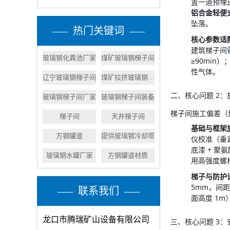
置一道预埋
铝合金轻便
坠落。
热门关键词
核心参数适
建筑梯子间需
玻璃钢化粪池厂家
煤矿玻璃钢梯子间
≥90mi
性气体。
辽宁玻璃钢梯子间
煤矿拉挤玻璃钢楼梯
二、核心问题 2
玻璃钢梯子间厂家
玻璃钢梯子间装备
梯子间施工偏差（
梯子间
天井梯子间
基础与框架
方钢罐道
提供玻璃钢冷却塔
仪校准（垂
底漆 + 聚
玻璃钢水罐厂家
方钢罐道材质
用高强度螺栓
梯子与防护
5mm，间
联系我们
面高度 1m
龙口市腾瑞矿山设备有限公司
三、核心问题 3