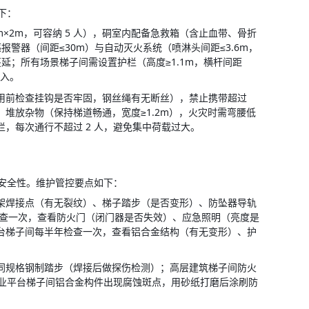
下：
.2m×2m，可容纳 5 人），硐室内配备急救箱（含止血带、骨折
警器（间距≤30m）与自动灭火系统（喷淋头间距≤3.6m，
气蔓延；所有场景梯子间需设置护栏（高度≥1.1m，横杆间距
卡入。
用前检查挂钩是否牢固，钢丝绳有无断丝），禁止携带超过 
、堆放杂物（保持梯道畅通，宽度≥1.2m），火灾时需弯腰低
，每次通行不超过 2 人，避免集中荷载过大。
安全性。维护管控要点如下：
架焊接点（有无裂纹）、梯子踏步（是否变形）、防坠器导轨
检查一次，查看防火门（闭门器是否失效）、应急照明（亮度是
台梯子间每半年检查一次，查看铝合金结构（有无变形）、护
同规格钢制踏步（焊接后做探伤检测）；高层建筑梯子间防火
；工业平台梯子间铝合金构件出现腐蚀斑点，用砂纸打磨后涂刷防