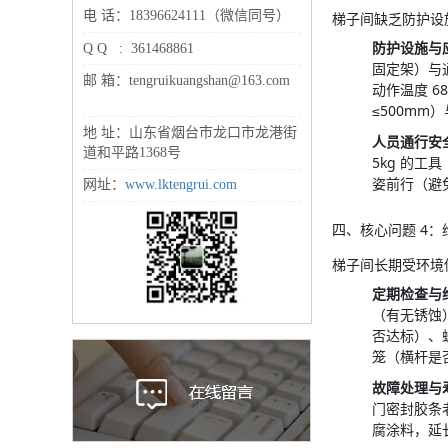
电 话：18396624111（微信同号）
梯子间缺乏防护设
防护设施与
Q Q : 361468861
固定架）与
邮 箱：tengruikuangshan@163.com
动作温度 6
≤500mm
地 址：山东省烟台市龙口市龙港街
人员通行安
道和平路1368号
5kg 的
姿前行（避
网址：
www.lktengrui.com
四、核心问题 4
梯子间长期受环境
定期检查与
（有无锈蚀
否达标）、
笼（横杆是
故障处理与
门密封胶条
腐涂料，延长