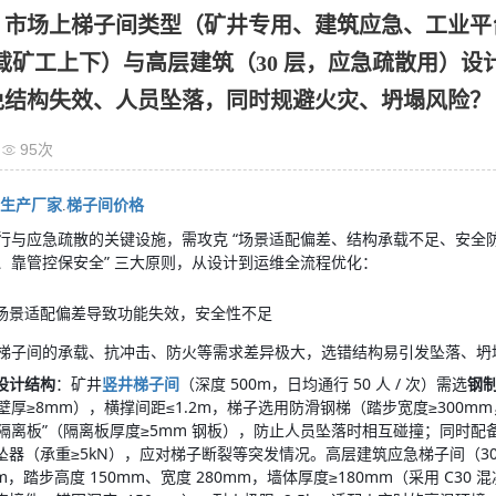
：市场上梯子间类型（矿井专用、建筑应急、工业平
承载矿工上下）与高层建筑（30 层，应急疏散用）
免结构失效、人员坠落，同时规避火灾、坍塌风险？
95次
生产厂家
.
梯子间价格
行与应急疏散的关键设施，需攻克 “场景适配偏差、结构承载不足、安全防
、靠管控保安全” 三大原则，从设计到运维全流程优化：
：场景适配偏差导致功能失效，安全性不足
梯子间的承载、抗冲击、防火等需求差异极大，选错结构易引发坠落、坍
设计结构
：矿井
竖井梯子间
（深度 500m，日均通行 50 人 / 次）需选
钢
，壁厚≥8mm），横撑间距≤1.2m，梯子选用防滑钢梯（踏步宽度≥300m
间隔离板”（隔离板厚度≥5mm 钢板），防止人员坠落时相互碰撞；同时配
坠器（承重≥5kN），应对梯子断裂等突发情况。高层建筑应急梯子间（30
2m，踏步高度 150mm、宽度 280mm，墙体厚度≥180mm（采用 C3