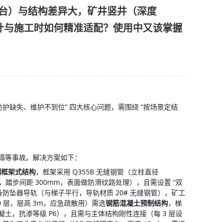
台）与结构差异大，矿井竖井（深度
设计与施工时如何精准适配？使用中又该掌握
护缺失、维护不到位” 四大核心问题，需围绕 “按场景定结
塌等事故。解决方案如下：
制框架式结构
，框架采用 Q355B 无缝钢管（立柱直径
m，踏步间距 300mm，表面做防滑纹路处理），且需设置 “双
备防坠器导轨（与梯子平行，导轨材质 20# 无缝钢管），矿工
 层，层高 3m，应急疏散用）需选
钢筋混凝土预制结构
，梯
0 混凝土，抗渗等级 P6），且需与主体结构刚性连接（每 3 层设