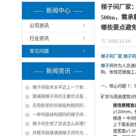
梯子间厂家
新闻中心
500m，需
公司资讯
哪些要点避
行业资讯
2025-11-14
常见问题
梯子间厂家
,
梯子间
梯子间
作为人员通
新闻资讯
构、依规范做施工
一、核心问题 1
梯子间技术水平迈上一个新的台阶
矿井与高层建筑对
玻璃钢梯子间的主要优点是什么？
按场景精准
实用新型的邻层结构相同的梯子间结构的实施方式
≥120mm
一种邻层结构相同的梯子间的产品特征
梯道 + 中
梯子间生锈了应该怎么处理？
上下需系防
道宽度≥1.
井壁吊挂玻璃钢梯子间作为矿山立井中的安全通道组成部分