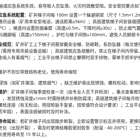
施或应急系统失效，易导致人员坠落、火灾时疏散受阻。安全管控要点如
应急系统配置
：矿井梯子间每 100m 设置一个躲避硐室（尺寸 1.5m×1
通讯设备（矿用本安型电话，通话距离≥5km）；高层建筑梯子间安装烟感报
8℃），梯道内设置防烟垂壁（高度≥0.5m，下降时间≤30s），防止烟
）与踢脚板（高度≥150mm），护栏与梯子间隙≤100mm，避免人员脚部
全规范
：矿井矿工上下梯子间需穿戴安全帽、防砸鞋，系防坠器（每次使
工具（需用专用吊装设备运输）；高层建筑应急疏散时，禁止在梯子间内停留
免吸入有毒烟气）；工业平台梯子间禁止攀爬时双手持物，需单手抓牢护栏
：维护不到位导致结构老化，使用寿命缩短
侵蚀（如矿井潮湿、建筑烟气），缺乏维护易出现锈蚀、螺栓松动，影响
维护
：矿井梯子间每季度检查一次（由专业人员下井检测），重点查看框
），发现锈蚀深度≥1mm 时需除锈并补刷防腐漆；高层建筑梯子间每月
螺栓连接（有无松动，用扭矩扳手复紧，扭矩值符合设计要求）；工业平
否牢固），表面涂层破损时及时补涂。
寿命延长
：若矿井梯子间出现踏步断裂，立即设置警示标志并停用，更换
老化（出现开裂），需及时更换硅橡胶密封胶条（耐温 - 40-200℃）
使用寿命至 15 年以上。