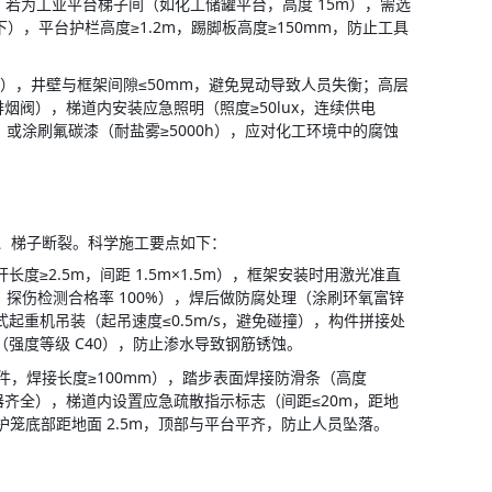
境。若为工业平台梯子间（如化工储罐平台，高度 15m），需选
上下），平台护栏高度≥1.2m，踢脚板高度≥150mm，防止工具
形），井壁与框架间隙≤50mm，避免晃动导致人员失衡；高层
排烟阀），梯道内安装应急照明（照度≥50lux，连续供电
，或涂刷氟碳漆（耐盐雾≥5000h），应对化工环境中的腐蚀
、梯子断裂。科学施工要点如下：
≥2.5m，间距 1.5m×1.5m），框架安装时用激光准直
，探伤检测合格率 100%），焊后做防腐处理（涂刷环氧富锌
式起重机吊装（起吊速度≤0.5m/s，避免碰撞），构件拼接处
土（强度等级 C40），防止渗水导致钢筋锈蚀。
件，焊接长度≥100mm），踏步表面焊接防滑条（高度 
器齐全），梯道内设置应急疏散指示标志（间距≤20m，距地
，护笼底部距地面 2.5m，顶部与平台平齐，防止人员坠落。