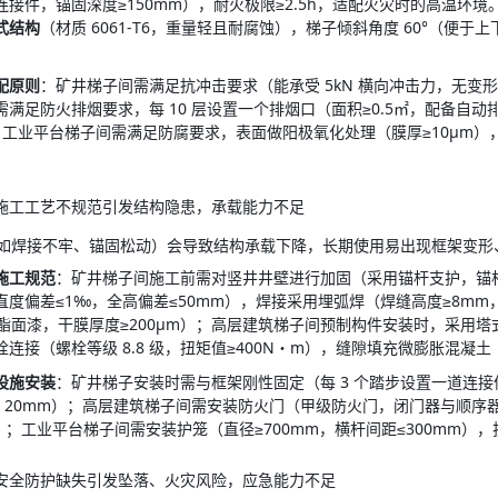
连接件，锚固深度≥150mm），耐火极限≥2.5h，适配火灾时的高温环
式结构
（材质 6061-T6，重量轻且耐腐蚀），梯子倾斜角度 60°（便于
配原则
：矿井梯子间需满足抗冲击要求（能承受 5kN 横向冲击力，无变
满足防火排烟要求，每 10 层设置一个排烟口（面积≥0.5㎡，配备自动
n）；工业平台梯子间需满足防腐要求，表面做阳极氧化处理（膜厚≥10μm）
：施工工艺不规范引发结构隐患，承载能力不足
如焊接不牢、锚固松动）会导致结构承载下降，长期使用易出现框架变形
施工规范
：矿井梯子间施工前需对竖井井壁进行加固（采用锚杆支护，锚杆长度
直度偏差≤1‰，全高偏差≤50mm），焊接采用埋弧焊（焊缝高度≥8mm
氨酯面漆，干膜厚度≥200μm）；高层建筑梯子间预制构件安装时，采用塔
连接（螺栓等级 8.8 级，扭矩值≥400N・m），缝隙填充微膨胀混凝
设施安装
：矿井梯子安装时需与框架刚性固定（每 3 个踏步设置一道连接
距 20mm）；高层建筑梯子间需安装防火门（甲级防火门，闭门器与顺序
）；工业平台梯子间需安装护笼（直径≥700mm，横杆间距≤300mm）
：安全防护缺失引发坠落、火灾风险，应急能力不足